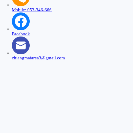
Mobile: 053-346-666
Facebook
chiangmaiarea3@gmail.com
Close
this
modu