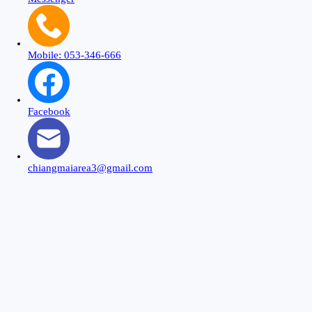
Mobile: 053-346-666
Facebook
chiangmaiarea3@gmail.com
Close
this
modu